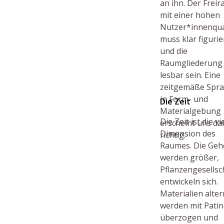
an ihn. Der Frei
mit einer hohen
Nutzer*innenqual
muss klar figurie
und die
Raumgliederung
lesbar sein. Eine
zeitgemäße Spr
in Form- und
Die Zeit
Materialgebung
Die Zeit ist die vi
erscheint uns da
Dimension des
richtig.
Raumes. Die Geh
werden größer,
Pflanzengesellsc
entwickeln sich.
Materialien alter
werden mit Patin
überzogen und