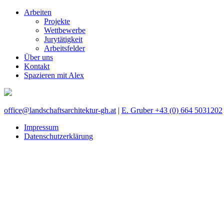
Arbeiten
Projekte
Wettbewerbe
Jurytätigkeit
Arbeitsfelder
Über uns
Kontakt
Spazieren mit Alex
office@landschaftsarchitektur-gh.at
|
E. Gruber +43 (0) 664 5031202
Impressum
Datenschutzerklärung